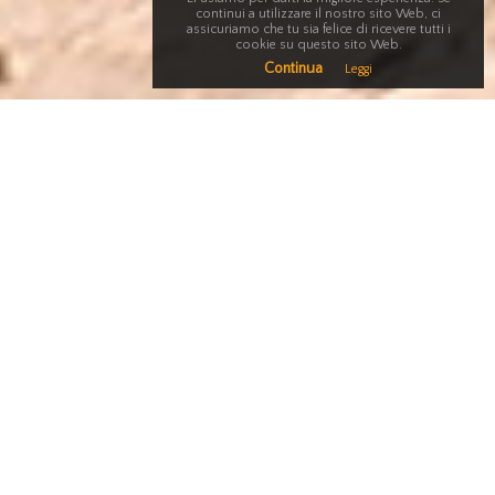
continui a utilizzare il nostro sito Web, ci
assicuriamo che tu sia felice di ricevere tutti i
cookie su questo sito Web.
Continua
Leggi
Gioielleria Bonazza
Orologeria
Servizio Laboratorio
La nostra gioelleria
è un rivenditore
autorizzato a
Conegliano
per gioielli.
Tante idee per ogni occasione,
gioielli
per donne moderne e