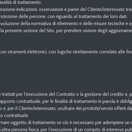
inalità di trattamento.
razione indicazioni, osservazioni e pareri del Cliente/interessato tras
tezione delle persone, con riguardo al trattamento dei loro dati.
oluzione della normativa di riferimento e delle misure tecniche e org
 la presente sezione del Sito, per prendere visione degli aggiorname
on strumenti elettronici, con logiche strettamente correlate alle fin
e trattati per l’esecuzione del Contratto e la gestione del credito e,
rapporto contrattuale, per le finalità di trattamento in parola è obbli
o e, per il Cliente/interessato, usufruire dei prodotti/servizi offerti
o contrattuale.
 formare oggetto di trattamento se ciò è necessario per adempiere un o
n’altra persona fisica, per l’esecuzione di un compito di interesse pub