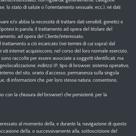
Cliente/interessato, non riguarda, generalmente, categorie
ose, lo stato di salute o l’orientamento sessuale, ecc.), né dati
re e/o abbia la necessità di trattare dati sensibili, genetici e
l’ipotesi in parola, il trattamento ad opera del titolare del
attamento, ad opera del Cliente/interessato.
l trattamento a ciò incaricato (nei termini di cui sopra) dal
 siti internet acquisiscono, nel corso del loro normale esercizio,
on sono raccolte per essere associate a soggetti identificati, ma
geolocalizzazione, indirizzi IP, tipo di browser, sistema operativo,
ll’interno del sito, orario d’accesso, permanenza sulla singola
nque, di informazioni che, per loro stessa natura, consentono,
o con la chiusura del browser) che persistenti, per la
interessato al momento della, e durante la, navigazione di questo
 occasione della, o successivamente alla, sottoscrizione del