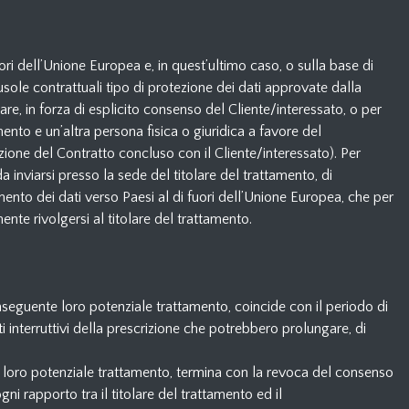
uori dell’Unione Europea e, in quest’ultimo caso, o sulla base di
sole contrattuali tipo di protezione dei dati approvate dalla
re, in forza di esplicito consenso del Cliente/interessato, o per
mento e un’altra persona fisica o giuridica a favore del
ione del Contratto concluso con il Cliente/interessato). Per
da inviarsi presso la sede del titolare del trattamento, di
mento dei dati verso Paesi al di fuori dell’Unione Europea, che per
ente rivolgersi al titolare del trattamento.
 conseguente loro potenziale trattamento, coincide con il periodo di
enti interruttivi della prescrizione che potrebbero prolungare, di
ente loro potenziale trattamento, termina con la revoca del consenso
 rapporto tra il titolare del trattamento ed il