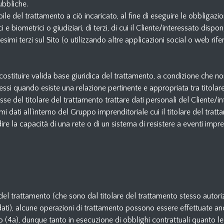
ubbliche.
le del trattamento a ciò incaricato, al fine di eseguire le obbligazio
e biometrici o giudiziari, di terzi, di cui il Cliente/interessato dispo
imi terzi sul Sito (o utilizzando altre applicazioni social o web riferi
 costituire valida base giuridica del trattamento, a condizione che non
teressi quando esiste una relazione pertinente e appropriata tra titol
resse del titolare del trattamento trattare dati personali del Cliente/int
i dati all’interno del Gruppo imprenditoriale cui il titolare del trat
 dire la capacità di una rete o di un sistema di resistere a eventi impr
e del trattamento (che sono dal titolare del trattamento stesso autori
i dati), alcune operazioni di trattamento possono essere effettuate anch
 punto (4a), dunque tanto in esecuzione di obblighi contrattuali quanto