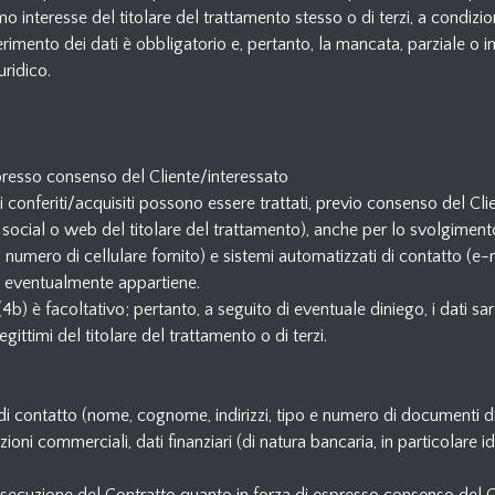
o interesse del titolare del trattamento stesso o di terzi, a condizione
ferimento dei dati è obbligatorio e, pertanto, la mancata, parziale o 
uridico.
espresso consenso del Cliente/interessato
ali conferiti/acquisiti possono essere trattati, previo consenso del C
i social o web del titolare del trattamento), anche per lo svolgimen
numero di cellulare fornito) e sistemi automatizzati di contatto (e-ma
to eventualmente appartiene.
(4b) è facoltativo; pertanto, a seguito di eventuale diniego, i dati sar
gittimi del titolare del trattamento o di terzi.
i/di contatto (nome, cognome, indirizzi, tipo e numero di documenti di
ioni commerciali, dati finanziari (di natura bancaria, in particolare ide