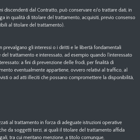
ni discendenti dal Contratto, può conservare e/o trattare dati, in
nga in qualità di titolare del trattamento, acquisiti, previo consenso
bili al titolare del trattamento).
 prevalgano gli interessi o i diritti e le libertà fondamentali
are del trattamento e interessato, ad esempio quando l’interessato
eressato: a fini di prevenzione delle frodi, per finalità di
tamento eventualmente appartiene, ovvero relativi al traffico, al
evisti o ad atti illeciti che possano compromettere la disponibilità,
zzati al trattamento in forza di adeguate istruzioni operative
e da soggetti terzi, ai quali il titolare del trattamento affida
 legali, tra cui meritano menzione, a titolo comunque,