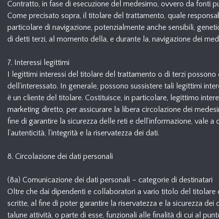
Contratto, in fase di esecuzione del medesimo, ovvero da fonti p
Come precisato sopra, il titolare del trattamento, quale responsabi
particolare di navigazione, potenzialmente anche sensibili, genetici 
di detti terzi, al momento della, e durante la, navigazione dei medes
7. Interessi legittimi
I legittimi interessi del titolare del trattamento o di terzi possono
dell’interessato. In generale, possono sussistere tali legittimi in
è un cliente del titolare. Costituisce, in particolare, legittimo inte
marketing diretto, per assicurare la libera circolazione dei medesim
fine di garantire la sicurezza delle reti e dell’informazione, vale a
l’autenticità, l’integrità e la riservatezza dei dati.
8. Circolazione dei dati personali
(8a) Comunicazione dei dati personali – categorie di destinatari
Oltre che dai dipendenti e collaboratori a vario titolo del titolar
scritte, al fine di poter garantire la riservatezza e la sicurezza de
talune attività, o parte di esse, funzionali alle finalità di cui al