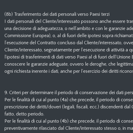
(8b) Trasferimento dei dati personali verso Paesi terzi
I dati personali del Cliente/interessato possono anche essere trasfe
una decisione di adeguatezza, o nell’ambito e con le garanzie ade
Commissione Europea), o, al di fuori delle ipotesi sopra richiamat
l’esecuzione del Contratto concluso dal Cliente/interessato, ovvero
Cliente/interessato, segnatamente per l’esecuzione di attività a 
l’ipotesi di trasferimenti di dati verso Paesi al di fuori dell’Union
conoscere le garanzie adeguate, ovvero le deroghe, che legittimano
ogni richiesta inerente i dati, anche per l’esercizio dei diritti ri
9. Criteri per determinare il periodo di conservazione dei dati per
Per le finalità di cui al punto (4a) che precede, il periodo di cons
prescrizione dei diritti/doveri (legali, fiscali, ecc.) discendenti da
fatto, detto periodo.
Per le finalità di cui al punto (4b) che precede, il periodo di con
preventivamente rilasciato dal Cliente/interessato stesso o, in m