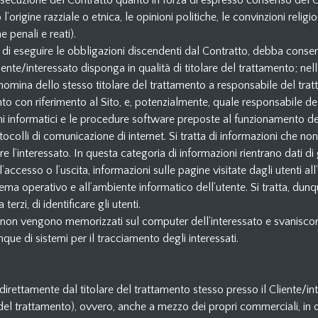
 l’esecuzione del Contratto quanto in forza di espresso consenso del 
 l’origine razziale o etnica, le opinioni politiche, le convinzioni religi
e penali e reati).
e di eseguire le obbligazioni discendenti dal Contratto, debba conserva
 Cliente/interessato disponga in qualità di titolare del trattamento; nel
lla nomina dello stesso titolare del trattamento a responsabile del tr
mento con riferimento al Sito, e, potenzialmente, quale responsabile de
emi informatici e le procedure software preposte al funzionamento dei
rotocolli di comunicazione di internet. Si tratta di informazioni che n
e l’interessato. In questa categoria di informazioni rientrano dati di 
l’accesso o l’uscita, informazioni sulle pagine visitate dagli utenti a
istema operativo e all’ambiente informatico dell’utente. Si tratta, du
rzi, di identificare gli utenti.
he non vengono memorizzati sul computer dell’interessato e svaniscon
ue di sistemi per il tracciamento degli interessati.
ti direttamente dal titolare del trattamento stesso presso il Cliente/
re del trattamento), ovvero, anche a mezzo dei propri commerciali, in