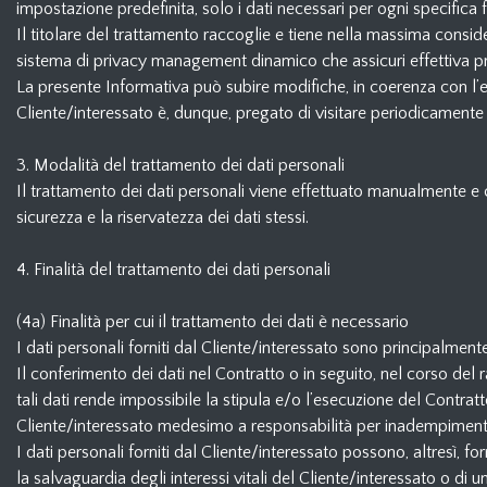
impostazione predefinita, solo i dati necessari per ogni specifica f
Il titolare del trattamento raccoglie e tiene nella massima conside
sistema di privacy management dinamico che assicuri effettiva pro
La presente Informativa può subire modifiche, in coerenza con l’ev
Cliente/interessato è, dunque, pregato di visitare periodicamente
3. Modalità del trattamento dei dati personali
Il trattamento dei dati personali viene effettuato manualmente e c
sicurezza e la riservatezza dei dati stessi.
4. Finalità del trattamento dei dati personali
HOME
(4a) Finalità per cui il trattamento dei dati è necessario
I dati personali forniti dal Cliente/interessato sono principalment
Il conferimento dei dati nel Contratto o in seguito, nel corso del 
GIOIELLI
tali dati rende impossibile la stipula e/o l’esecuzione del Contratt
Cliente/interessato medesimo a responsabilità per inadempiment
I dati personali forniti dal Cliente/interessato possono, altresì,
OROLOGI
la salvaguardia degli interessi vitali del Cliente/interessato o di u