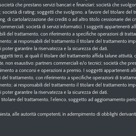
società che prestano servizi bancari e finanziari; società che svolgo
ci; società di rating; soggetti che svolgono, a favore del titolare del
g, di cartolarizzazione dei crediti o ad altro titolo cessionarie dei c
merciali; società di servizi informatici. I soggetti appartenenti all
bili del trattamento, con riferimento a specifiche operazioni di tratt
nto; ai responsabili del trattamento il titolare del trattamento impa
 poter garantire la riservatezza e la sicurezza dei dati.
ti terzi, ai quali il titolare del trattamento affida talune attività, 
e, non esaustivo: partners commerciali e/o tecnici; società che prest
imento a concorsi e operazioni a premio. I soggetti appartenenti alle 
i del trattamento, con riferimento a specifiche operazioni di trattame
nto; ai responsabili del trattamento il titolare del trattamento impa
 poter garantire la riservatezza e la sicurezza dei dati.
el titolare del trattamento, l’elenco, soggetto ad aggiornamento perio
chiesta, alle autorità competenti, in adempimento di obblighi derivant