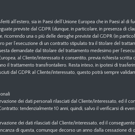
riti all’estero, sia in Paesi dell’Unione Europea che in Paesi al di f
guate previste dal GDPR (dunque, in particolare, in presenza di clau
e, ricorrendo una o più delle deroghe previste dal GDPR (in particola
 per l’esecuzione di un contratto stipulato tra il titolare del tratta
questa demandate dal titolare del trattamento medesimo per l’esecuz
e Europea, al Cliente/interessato è consentito, previa richiesta scritta 
 il trattamento transfrontaliero. Resta inteso, in ipotesi di trasferi
conosciuti dal GDPR al Cliente/interessato, questo potrà sempre validam
sonali
ervazione dei dati personali rilasciati dal Cliente/interessato, ed il
l Contratto: tendenzialmente 10 anni, quindi, salvo il verificarsi di ev
servazione dei dati rilasciati dal Cliente/interessato, ed il consegu
ancanza di questa, comunque decorso un anno dalla cessazione di ogni