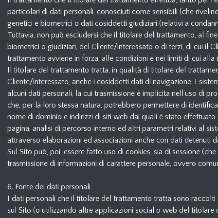
Il trattamento che il titolare del trattamento effettua, tanto per
particolari di dati personali, conosciuti come sensibili (che rivelino
genetici e biometrici o dati cosiddetti giudiziari (relativi a condann
Tuttavia, non può escludersi che il titolare del trattamento, al fin
biometrici o giudiziari, del Cliente/interessato o di terzi, di cui il
trattamento avviene in forza, alle condizioni e nei limiti di cui a
Il titolare del trattamento tratta, in qualità di titolare del tratta
Cliente/interessato, anche i cosiddetti dati di navigazione. I sist
alcuni dati personali, la cui trasmissione è implicita nell’uso di p
che, per la loro stessa natura, potrebbero permettere di identificar
nome di dominio e indirizzi di siti web dai quali è stato effettuato 
pagina, analisi di percorso interno ed altri parametri relativi al s
attraverso elaborazioni ed associazioni anche con dati detenuti da te
Sul Sito può, poi, essere fatto uso di cookies, sia di sessione (c
trasmissione di informazioni di carattere personale, ovvero comunq
6. Fonte dei dati personali
I dati personali che il titolare del trattamento tratta sono raccol
sul Sito (o utilizzando altre applicazioni social o web del titola