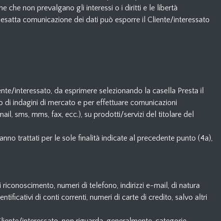
 che non prevalgano gli interessi o i diritti e le libertà
inesatta comunicazione dei dati può esporre il Cliente/interessato
liente/interessato, da esprimere selezionando la casella Presta il
to di indagini di mercato e per effettuare comunicazioni
il, sms, mms, fax, ecc.), su prodotti/servizi del titolare del
anno trattati per le sole finalità indicate al precedente punto (4a),
 riconoscimento, numeri di telefono, indirizzi e-mail, di natura
ntificativi di conti correnti, numeri di carte di credito, salvo altri