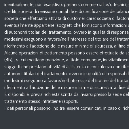
inevitabilmente, non esaustivo: partners commerciali e/o tecnici; 
crediti; società di revisione contabile e di certificazione dei bilan
società che effettuano attività di customer care; società di factorin
eventualmente appartiene; soggetti che forniscono informazioni com
di autonomi titolari del trattamento, ovvero in qualità di responsa
medesimi eseguono a favore/nell’interesse del titolare del trattame
riferimento all’adozione delle misure minime di sicurezza, al fine di
Alcune operazioni di trattamento possono essere effettuate da sogget
(4b), tra cui meritano menzione, a titolo comunque, inevitabilment
soggetti che prestano attività di assistenza e consulenza con rifer
autonomi titolari del trattamento, ovvero in qualità di responsabil
medesimi eseguono a favore/nell’interesse del titolare del trattame
riferimento all’adozione delle misure minime di sicurezza, al fine di
È disponibile, previa richiesta scritta da inviarsi presso la sede d
trattamento stesso intrattiene rapporti.
I dati personali possono, inoltre, essere comunicati, in caso di ri